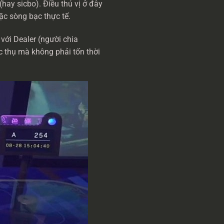
 (hay sicbo). Điều thú vị ở đây
oặc sòng bạc thực tế.
 với Dealer (người chia
c thụ mà không phải tốn thời