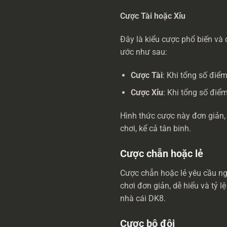
Cược Tài hoặc Xỉu
Đây là kiểu cược phổ biến và
ước như sau:
Cược Tài
: Khi tổng số điểm
Cược Xỉu
: Khi tổng số điểm
Hình thức cược này đơn giản,
chơi, kể cả tân binh.
Cược chẵn hoặc lẻ
Cược chẵn hoặc lẻ yêu cầu ng
chơi đơn giản, dễ hiểu và tỷ l
nhà cái DK8.
Cược bộ đôi