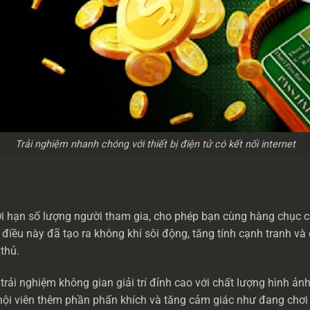
Trải nghiệm nhanh chóng với thiết bị điện tử có kết nối internet
giới hạn số lượng người tham gia, cho phép bạn cùng hàng chục 
điều này đã tạo ra không khí sôi động, tăng tính cạnh tranh và 
 thủ.
rải nghiệm không gian giải trí đỉnh cao với chất lượng hình ảnh 
p hội viên thêm phần phấn khích và tăng cảm giác như đang chơi 