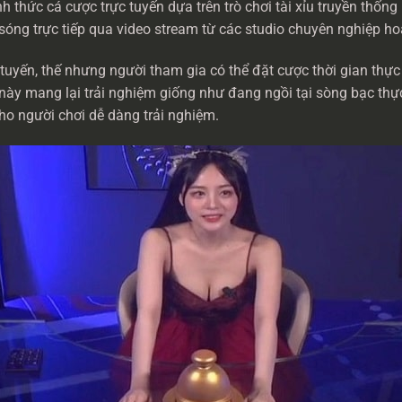
ình thức cá cược trực tuyến dựa trên trò chơi tài xỉu truyền thống
 sóng trực tiếp qua video stream từ các studio chuyên nghiệp h
 tuyến, thế nhưng người tham gia có thể đặt cược thời gian thực
 này mang lại trải nghiệm giống như đang ngồi tại sòng bạc thự
 cho người chơi dễ dàng trải nghiệm.