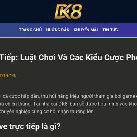
TRANG CHỦ
HƯỚNG DẪN
KHUYẾN MÃI
TIN TỨC
 Tiếp: Luật Chơi Và Các Kiểu Cược Ph
UYEN THU
ơi cá cược hấp dẫn, thu hút hàng triệu người tham gia bởi game
 ưu chiến thắng. Tại nhà cái DK8, bạn sẽ được hòa mình vào kh
r chuyên nghiệp cùng cơ hội nhận thưởng lớn.
ve trực tiếp là gì?