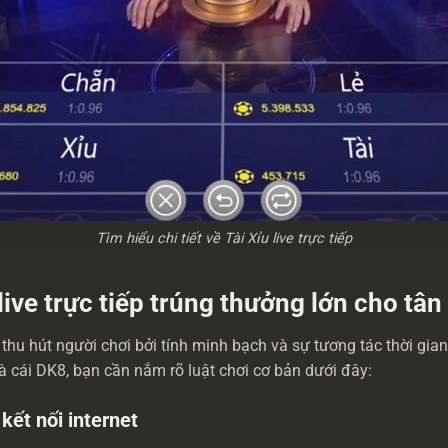
Tìm hiểu chi tiết về Tài Xỉu live trực tiếp
live trực tiếp trúng thưởng lớn cho tân
h, thu hút người chơi bởi tính minh bạch và sự tương tác thời gia
hà cái DK8, bạn cần nắm rõ luật chơi cơ bản dưới đây:
 kết nối internet