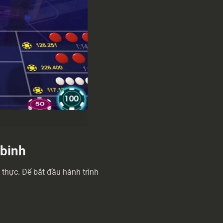
 binh
n thực. Để bắt đầu hành trình