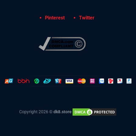
Pinterest
Twitter
Copyright 2026 ©
dk8.store