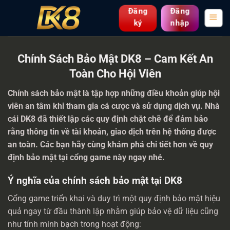
Bỏ
Đăng
Đăng
qua
ký
nhập
nội
dung
Chính Sách Bảo Mật DK8 – Cam Kết An
Toàn Cho Hội Viên
Chính sách bảo mật là tập hợp những điều khoản giúp hội
viên an tâm khi tham gia cá cược và sử dụng dịch vụ. Nhà
cái DK8 đã thiết lập các quy định chặt chẽ để đảm bảo
rằng thông tin về tài khoản, giao dịch trên hệ thống được
an toàn. Các bạn hãy cùng khám phá chi tiết hơn về quy
định bảo mật tại cổng game này ngay nhé.
Ý nghĩa của chính sách bảo mật tại DK8
Cổng game
triển khai và duy trì một quy định bảo mật hiệu
quả ngay từ đầu thành lập nhằm giúp bảo vệ dữ liệu cũng
như tính minh bạch trong hoạt động: