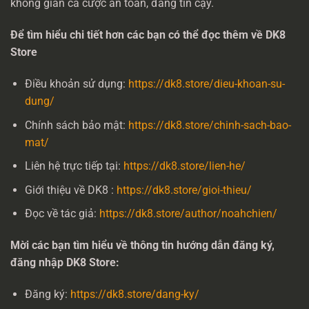
không gian cá cược an toàn, đáng tin cậy.
Để tìm hiểu chi tiết hơn các bạn có thể đọc thêm về DK8
Store
Điều khoản sử dụng:
https://dk8.store/dieu-khoan-su-
dung/
Chính sách bảo mật:
https://dk8.store/chinh-sach-bao-
mat/
Liên hệ trực tiếp tại:
https://dk8.store/lien-he/
Giới thiệu về DK8 :
https://dk8.store/gioi-thieu/
Đọc về tác giả:
https://dk8.store/author/noahchien/
Mời các bạn tìm hiểu về thông tin hướng dẫn đăng ký,
đăng nhập DK8 Store:
Đăng ký:
https://dk8.store/dang-ky/