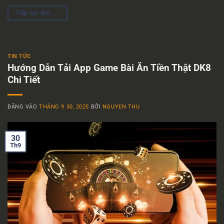
Tiếp tục đọc
→
TIN TỨC
Hướng Dẫn Tải App Game Bài Ăn Tiền Thật DK8
Chi Tiết
ĐĂNG VÀO
THÁNG 9 30, 2025
BỞI
NGUYEN THU
30
Th9