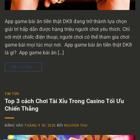
App game bài ăn tiền thật DK8 đang trở thành lựa chọn
giải trí hấp dẫn được hàng triệu người chơi yêu thích. Chỉ
với một chiếc điện thoại, người chơi có thể tham gia chơi
game bài mọi lúc mọi nơi. App game bài ăn tiền thật DK8
là gì? App game bài ăn […]
Tiếp tục đọc
→
TIN TỨC
Top 3 cách Chơi Tài Xỉu Trong Casino Tối Ưu
Chiến Thắng
ĐĂNG VÀO
THÁNG 9 30, 2025
BỞI
NGUYEN THU