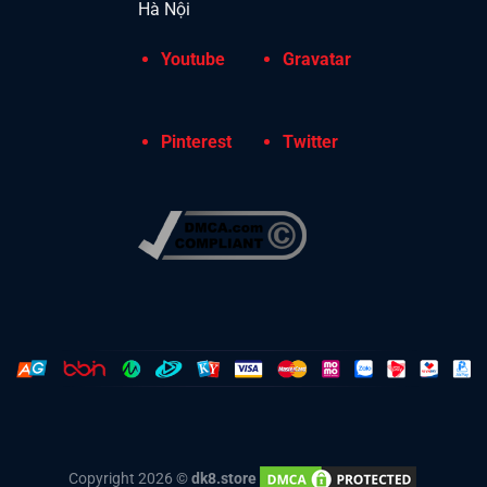
Hà Nội
Youtube
Gravatar
Pinterest
Twitter
Copyright 2026 ©
dk8.store