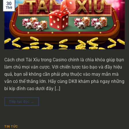
30
Th9
Cách chơi Tài Xỉu trong Casino chính là chìa khóa giúp bạn
làm chủ mọi ván cược. Với chiến lược táo bạo và đầy hiệu
quả, bạn sẽ không cần phải phụ thuộc vào may mắn mà
vẫn có thể thắng lớn. Hãy cùng DK8 khám phá ngay những
bí kíp đỉnh cao dưới đây […]
Tiếp tục đọc
→
TIN TỨC