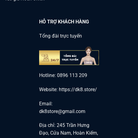
HỖ TRỢ KHÁCH HÀNG
Tổng đài trực tuyến
Hotline:
0896 113 209
Website:
https://dk8.store/
Email:
dk8store@gmail.com
Địa chỉ: 245 Trần Hưng
Đạo, Cửa Nam, Hoàn Kiếm,