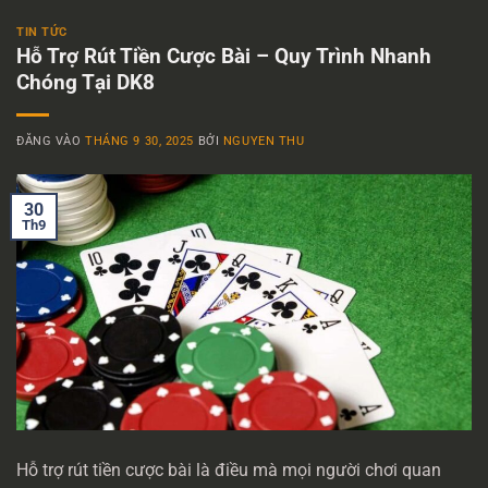
TIN TỨC
Hỗ Trợ Rút Tiền Cược Bài – Quy Trình Nhanh
Chóng Tại DK8
ĐĂNG VÀO
THÁNG 9 30, 2025
BỞI
NGUYEN THU
30
Th9
Hỗ trợ rút tiền cược bài là điều mà mọi người chơi quan