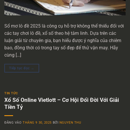
Sổ mơ lô đề 2025 là công cụ hỗ trợ không thể thiếu đối với
các tay chơi lô đề, xổ số theo hệ tâm linh. Dựa trên các
luận giải từ chuyên gia, bạn hiểu được ý nghĩa của chiêm
bao, đồng thời có trong tay số đẹp để thử vận may. Hãy
cùng […]
Tiếp tục đọc
→
TIN TỨC
Xổ Số Online Vietlott – Cơ Hội Đổi Đời Với Giải
Tiền Tỷ
ĐĂNG VÀO
THÁNG 9 30, 2025
BỞI
NGUYEN THU