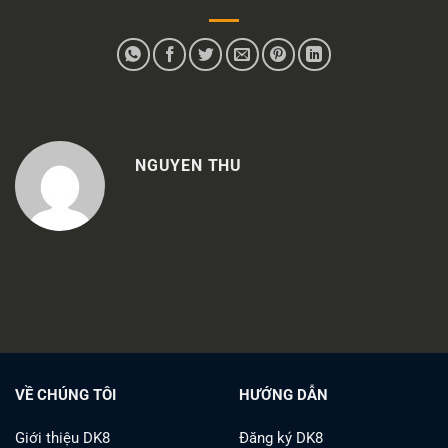
NGUYEN THU
VỀ CHÚNG TÔI
HƯỚNG DẪN
Giới thiệu DK8
Đăng ký DK8