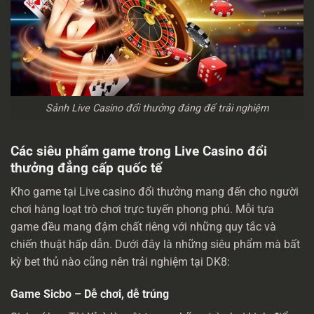
Sảnh Live Casino đổi thưởng đáng để trải nghiệm
Các siêu phẩm game trong Live Casino đổi
thưởng đẳng cấp quốc tế
Kho game tại Live casino đổi thưởng mang đến cho người
chơi hàng loạt trò chơi trực tuyến phong phú. Mỗi tựa
game đều mang đậm chất riêng với những quy tắc và
chiến thuật hấp dẫn. Dưới đây là những siêu phẩm mà bất
kỳ bet thủ nào cũng nên trải nghiệm tại DK8:
Game Sicbo – Dễ chơi, dễ trúng