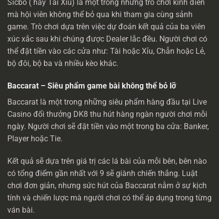
Sicbo ( hay Tài Xỉu) là một trong những trò chơi kinh điển
mà hội viên không thể bỏ qua khi tham gia cùng sảnh
game. Trò chơi dựa trên việc dự đoán kết quả của ba viên
xúc xắc sau khi chúng được Dealer lắc đều. Người chơi có
thể đặt tiền vào các cửa như: Tài hoặc Xỉu, Chẵn hoặc Lẻ,
bộ đôi, bộ ba và nhiều kèo khác.
Baccarat – Siêu phẩm game bài không thể bỏ lỡ
Baccarat là một trong những siêu phẩm hàng đầu tại Live
Casino đổi thưởng DK8 thu hút hàng ngàn người chơi mỗi
ngày. Người chơi sẽ đặt tiền vào một trong ba cửa: Banker,
Player hoặc Tie.
Kết quả sẽ dựa trên giá trị các lá bài của mỗi bên, bên nào
có tổng điểm gần nhất với 9 sẽ giành chiến thắng. Luật
chơi đơn giản, nhưng sức hút của Baccarat nằm ở sự kịch
tính và chiến lược mà người chơi có thể áp dụng trong từng
ván bài.