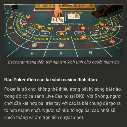
Baccarat mang đến trải nghiệm kịch tính cho người tham gia
Đấu Poker đỉnh cao tại sảnh casino đình đám
Poker là trò chơi không thể thiếu trong bất kỳ sòng bài nào,
trong đó có cả sảnh Live Casino tại DK8. Với 5 vòng, người
chơi cần kết hợp bài trên tay với các lá bài chung để tạo ra
tổ hợp mạnh nhất. Người sở hữu tổ hợp bài cao nhất sẽ
chiến thắng và ẵm trọn tiền cược từ pot.