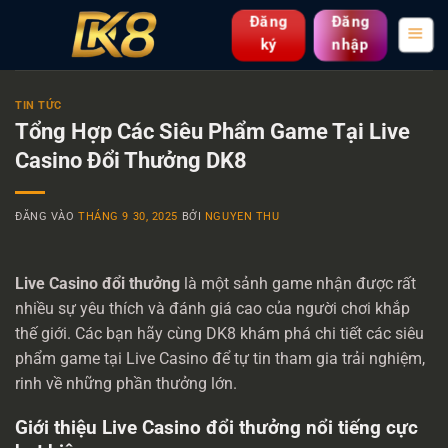
Bỏ
Đăng
Đăng
qua
ký
nhập
nội
dung
TIN TỨC
Tổng Hợp Các Siêu Phẩm Game Tại Live
Casino Đổi Thưởng DK8
ĐĂNG VÀO
THÁNG 9 30, 2025
BỞI
NGUYEN THU
Live Casino đổi thưởng
là một sảnh game nhận được rất
nhiều sự yêu thích và đánh giá cao của người chơi khắp
thế giới. Các bạn hãy cùng DK8 khám phá chi tiết các siêu
phẩm game tại Live Casino để tự tin tham gia trải nghiệm,
rinh về những phần thưởng lớn.
Giới thiệu Live Casino đổi thưởng nổi tiếng cực