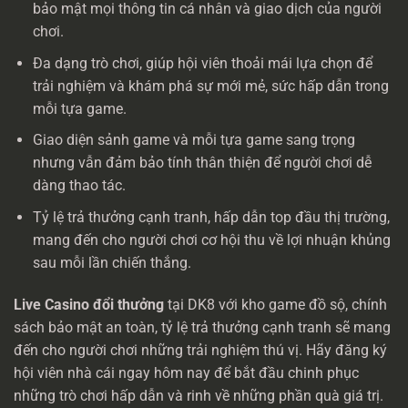
bảo mật mọi thông tin cá nhân và giao dịch của người
chơi.
Đa dạng trò chơi, giúp hội viên thoải mái lựa chọn để
trải nghiệm và khám phá sự mới mẻ, sức hấp dẫn trong
mỗi tựa game.
Giao diện sảnh game và mỗi tựa game sang trọng
nhưng vẫn đảm bảo tính thân thiện để người chơi dễ
dàng thao tác.
Tỷ lệ trả thưởng cạnh tranh, hấp dẫn top đầu thị trường,
mang đến cho người chơi cơ hội thu về lợi nhuận khủng
sau mỗi lần chiến thắng.
Live Casino đổi thưởng
tại DK8 với kho game đồ sộ, chính
sách bảo mật an toàn, tỷ lệ trả thưởng cạnh tranh sẽ mang
đến cho người chơi những trải nghiệm thú vị. Hãy đăng ký
hội viên nhà cái ngay hôm nay để bắt đầu chinh phục
những trò chơi hấp dẫn và rinh về những phần quà giá trị.