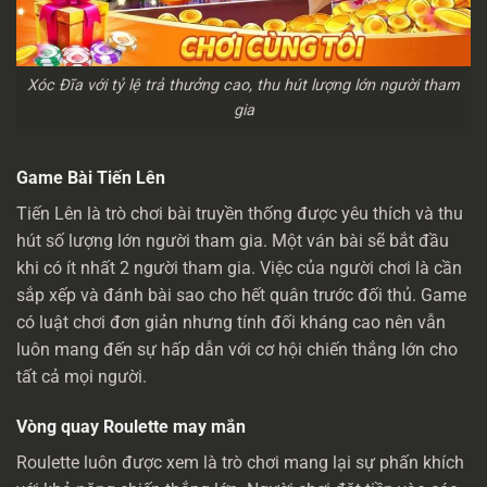
Xóc Đĩa với tỷ lệ trả thưởng cao, thu hút lượng lớn người tham
gia
Game Bài Tiến Lên
Tiến Lên là trò chơi bài truyền thống được yêu thích và thu
hút số lượng lớn người tham gia. Một ván bài sẽ bắt đầu
khi có ít nhất 2 người tham gia. Việc của người chơi là cần
sắp xếp và đánh bài sao cho hết quân trước đối thủ. Game
có luật chơi đơn giản nhưng tính đối kháng cao nên vẫn
luôn mang đến sự hấp dẫn với cơ hội chiến thắng lớn cho
tất cả mọi người.
Vòng quay Roulette may mắn
Roulette luôn được xem là trò chơi mang lại sự phấn khích